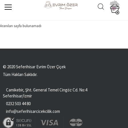
Aranılan sayfa bulunamadı
© 2020 Seferihisar Evrim Özer Çiçek
Tüm Hakları Saklıdır.
Camikebir, Şht. General Temel Cingöz Cd. No:4
Seferihisar/İzmir
0232 503 44 80
info@seferihisarcicekcilik.com