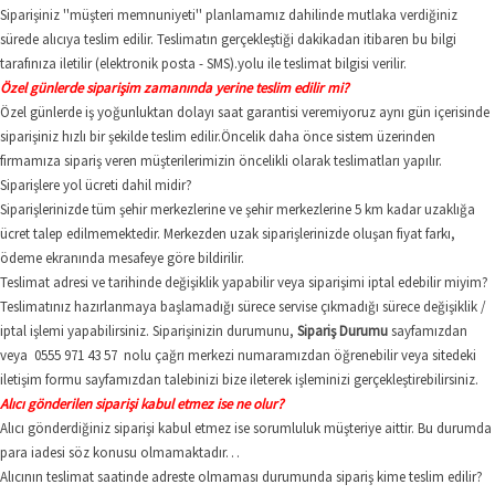
Siparişiniz ''müşteri memnuniyeti'' planlamamız dahilinde mutlaka verdiğiniz
sürede alıcıya teslim edilir. Teslimatın gerçekleştiği dakikadan itibaren bu bilgi
tarafınıza iletilir (elektronik posta - SMS).yolu ile teslimat bilgisi verilir.
Özel günlerde siparişim zamanında yerine teslim edilir mi?
Özel günlerde iş yoğunluktan dolayı saat garantisi veremiyoruz aynı gün içerisinde
siparişiniz hızlı bir şekilde teslim edilir.Öncelik daha önce sistem üzerinden
firmamıza sipariş veren müşterilerimizin öncelikli olarak teslimatları yapılır.
Siparişlere yol ücreti dahil midir?
Siparişlerinizde tüm şehir merkezlerine ve şehir merkezlerine 5 km kadar uzaklığa
ücret talep edilmemektedir. Merkezden uzak siparişlerinizde oluşan fiyat farkı,
ödeme ekranında mesafeye göre bildirilir.
Teslimat adresi ve tarihinde değişiklik yapabilir veya siparişimi iptal edebilir miyim?
Teslimatınız hazırlanmaya başlamadığı sürece servise çıkmadığı sürece değişiklik /
iptal işlemi yapabilirsiniz. Siparişinizin durumunu,
Sipariş Durumu
sayfamızdan
veya 0555 971 43 57 nolu çağrı merkezi numaramızdan öğrenebilir veya sitedeki
iletişim formu sayfamızdan talebinizi bize ileterek işleminizi gerçekleştirebilirsiniz.
Alıcı gönderilen siparişi kabul etmez ise ne olur?
Alıcı gönderdiğiniz siparişi kabul etmez ise sorumluluk müşteriye aittir. Bu durumda
para iadesi söz konusu olmamaktadır…
Alıcının teslimat saatinde adreste olmaması durumunda sipariş kime teslim edilir?