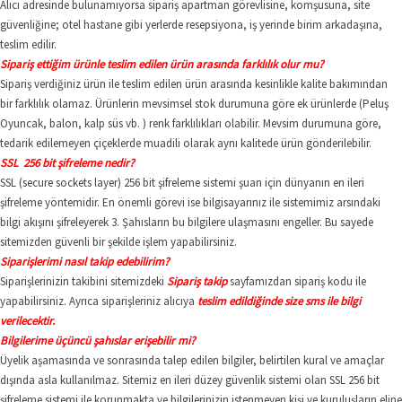
Alıcı adresinde bulunamıyorsa sipariş apartman görevlisine, komşusuna, site
güvenliğine; otel hastane gibi yerlerde resepsiyona, iş yerinde birim arkadaşına,
teslim edilir.
Sipariş ettiğim ürünle teslim edilen ürün arasında farklılık olur mu?
Sipariş verdiğiniz ürün ile teslim edilen ürün arasında kesinlikle kalite bakımından
bir farklılık olamaz. Ürünlerin mevsimsel stok durumuna göre ek ürünlerde (Peluş
Oyuncak, balon, kalp süs vb. ) renk farklılıkları olabilir. Mevsim durumuna göre,
tedarik edilemeyen çiçeklerde muadili olarak aynı kalitede ürün gönderilebilir.
SSL 256 bit şifreleme nedir?
SSL (secure sockets layer) 256 bit şifreleme sistemi şuan için dünyanın en ileri
şifreleme yöntemidir. En önemli görevi ise bilgisayarınız ile sistemimiz arsındaki
bilgi akışını şifreleyerek 3. Şahısların bu bilgilere ulaşmasını engeller. Bu sayede
sitemizden güvenli bir şekilde işlem yapabilirsiniz.
Siparişlerimi nasıl takip edebilirim?
Siparişlerinizin takibini sitemizdeki
Sipariş takip
sayfamızdan sipariş kodu ile
yapabilirsiniz. Ayrıca siparişleriniz alıcıya
teslim edildiğinde size sms ile bilgi
verilecektir.
Bilgilerime üçüncü şahıslar erişebilir mi?
Üyelik aşamasında ve sonrasında talep edilen bilgiler, belirtilen kural ve amaçlar
dışında asla kullanılmaz. Sitemiz en ileri düzey güvenlik sistemi olan SSL 256 bit
şifreleme sistemi ile korunmakta ve bilgilerinizin istenmeyen kişi ve kuruluşların eline