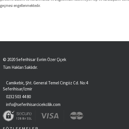
geçmesi engellenmektedir.
İzmir Drone Çekimi
© 2020 Seferihisar Evrim Özer Çiçek
Tüm Hakları Saklıdır.
Camikebir, Şht. General Temel Cingöz Cd. No:4
Seferihisar/İzmir
0232 503 44 80
info@seferihisarcicekcilik.com
SÖZLEŞMELER