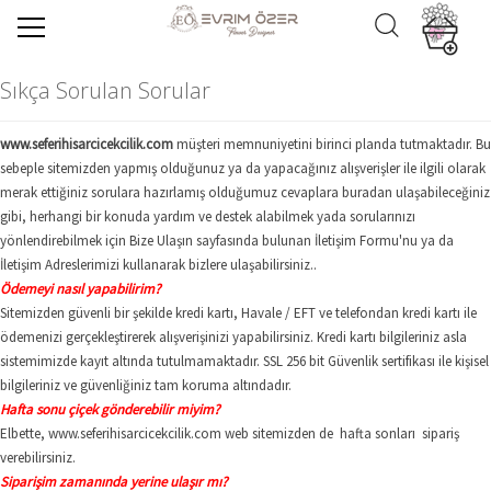
Sıkça Sorulan Sorular
www.seferihisarcicekcilik.com
müşteri memnuniyetini birinci planda tutmaktadır. Bu
sebeple sitemizden yapmış olduğunuz ya da yapacağınız alışverişler ile ilgili olarak
merak ettiğiniz sorulara hazırlamış olduğumuz cevaplara buradan ulaşabileceğiniz
gibi, herhangi bir konuda yardım ve destek alabilmek yada sorularınızı
yönlendirebilmek için Bize Ulaşın sayfasında bulunan İletişim Formu'nu ya da
İletişim Adreslerimizi kullanarak bizlere ulaşabilirsiniz..
Ödemeyi nasıl yapabilirim?
Sitemizden güvenli bir şekilde kredi kartı, Havale / EFT ve telefondan kredi kartı ile
ödemenizi gerçekleştirerek alışverişinizi yapabilirsiniz. Kredi kartı bilgileriniz asla
sistemimizde kayıt altında tutulmamaktadır. SSL 256 bit Güvenlik sertifikası ile kişisel
bilgileriniz ve güvenliğiniz tam koruma altındadır.
Hafta sonu çiçek gönderebilir miyim?
Elbette, www.seferihisarcicekcilik.com web sitemizden de hafta sonları sipariş
verebilirsiniz.
Siparişim zamanında yerine ulaşır mı?