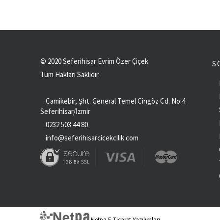
© 2020 Seferihisar Evrim Özer Çiçek
S
Tüm Hakları Saklıdır.
Camikebir, Şht. General Temel Cingöz Cd. No:4
Seferihisar/İzmir
0232 503 44 80
info@seferihisarcicekcilik.com
Netpa E-Ticaret Yazılımları