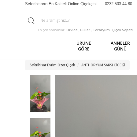
Seferihisarın En Kaliteli Online Çiçekçisi
0232 503 44 80
En çok arananlar:
Orkide
,
Güller
,
Teraryum
,
Çiçek Sepeti
ÜRÜNE
ANNELER
GÖRE
GÜNÜ
Seferihisar Evrim Özer Çiçek
ANTHORYUM SAKSI CİCEĞİ