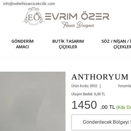
info@seferihisarcicekcilik.com
GÖNDERİM
BUTİK TASARIM
SÖZ / NİŞAN /
AMACI
ÇİÇEKLER
ÇİÇEKLER
ANTHORYUM 
Ürün Kodu: 8932 |
Yorumlar
Ulaşım Bedeli:
0,00
TL
1450
,00 TL
(Kdv Da
Gönderilecek Bölgeyi 