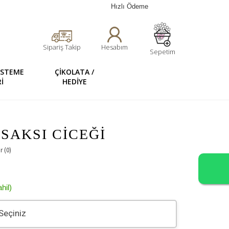
Hızlı Ödeme
Sipariş Takip
Hesabım
Sepetim
 İSTEME
ÇİKOLATA /
İ
HEDİYE
SAKSI CİCEĞİ
 (0)
hil)
Seçiniz