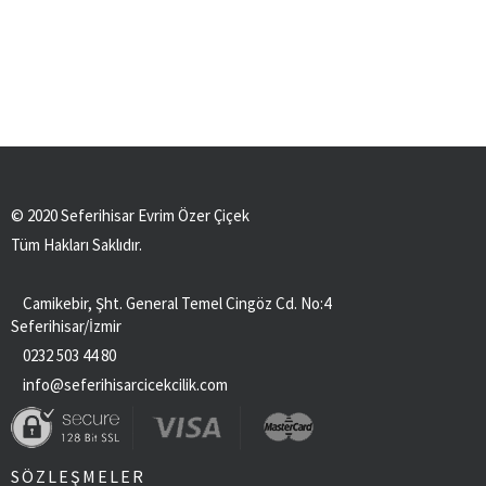
© 2020 Seferihisar Evrim Özer Çiçek
Tüm Hakları Saklıdır.
Camikebir, Şht. General Temel Cingöz Cd. No:4
Seferihisar/İzmir
0232 503 44 80
info@seferihisarcicekcilik.com
SÖZLEŞMELER