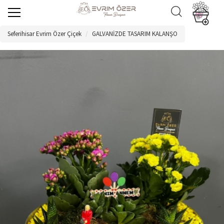
Seferihisar Evrim Özer Çiçek
GALVANİZDE TASARIM KALANŞO