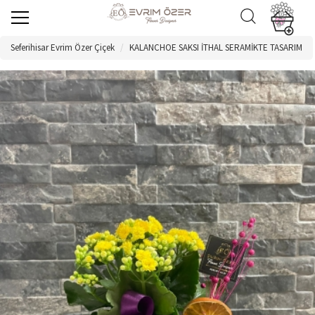
Seferihisar Evrim Özer Çiçek
KALANCHOE SAKSI İTHAL SERAMİKTE TASARIM