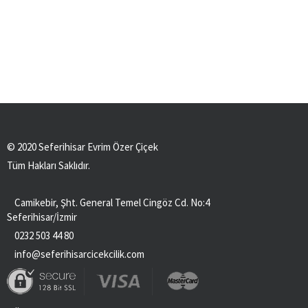
© 2020 Seferihisar Evrim Özer Çiçek
Tüm Hakları Saklıdır.
Camikebir, Şht. General Temel Cingöz Cd. No:4
Seferihisar/İzmir
0232 503 44 80
info@seferihisarcicekcilik.com