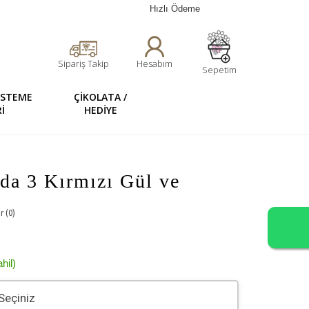
Hızlı Ödeme
Sipariş Takip
Hesabım
Sepetim
 İSTEME
ÇİKOLATA /
İ
HEDİYE
da 3 Kırmızı Gül ve
 (0)
hil)
Seçiniz