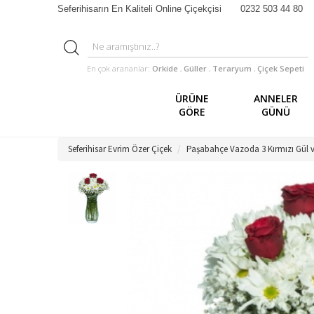
Seferihisarın En Kaliteli Online Çiçekçisi
0232 503 44 80
En çok arananlar:
Orkide
,
Güller
,
Teraryum
,
Çiçek Sepeti
ÜRÜNE
ANNELER
GÖRE
GÜNÜ
Seferihisar Evrim Özer Çiçek
Paşabahçe Vazoda 3 Kırmızı Gül 