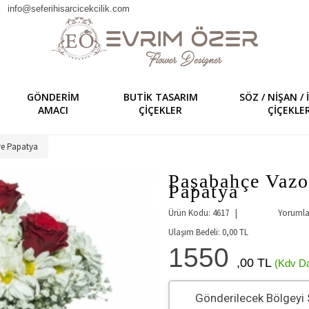
info@seferihisarcicekcilik.com
GÖNDERİM
BUTİK TASARIM
SÖZ / NİŞAN /
AMACI
ÇİÇEKLER
ÇİÇEKLER
ve Papatya
Paşabahçe Vazo
Papatya
Ürün Kodu: 4617 |
Yorumlar
Ulaşım Bedeli:
0,00
TL
1550
,00 TL
(Kdv Da
Gönderilecek Bölgeyi 