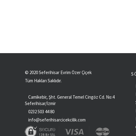
© 2020 Seferihisar Evrim Özer Çiçek
S
Tüm Hakları Saklıdır.
Camikebir, Şht. General Temel Cingöz Cd. No:4
Seferihisar/İzmir
0232 503 44 80
info@seferihisarcicekcilik.com